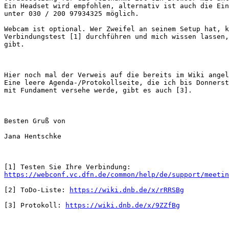
Ein Headset wird empfohlen, alternativ ist auch die Ein
unter 030 / 200 97934325 möglich.

Webcam ist optional. Wer Zweifel an seinem Setup hat, k
Verbindungstest [1] durchführen und mich wissen lassen,
gibt.

Hier noch mal der Verweis auf die bereits im Wiki angel
Eine leere Agenda-/Protokollseite, die ich bis Donnerst
mit Fundament versehe werde, gibt es auch [3].

Besten Gruß von

Jana Hentschke

https://webconf.vc.dfn.de/common/help/de/support/meetin
[2] ToDo-Liste: 
https://wiki.dnb.de/x/rRRSBg
[3] Protokoll: 
https://wiki.dnb.de/x/9ZZfBg