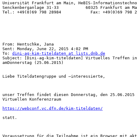
Universität Frankfurt am Main, HeBIS-Informationstechno
Senckenberganlage 31-33           60325 Frankfurt am Ma
Tel.: +49(0)69 798 28984            Fax: +49(0)69 798 2
From: Hentschke, Jana

Sent: Monday, June 22, 2015 4:02 PM

To: 
dini-ag-kim-titeldaten at lists.dnb.de
Subject: [Dini-ag-kim-titeldaten] Virtuelles Treffen in
amDonnerstag (25.06.2015)

Liebe Titeldatengruppe und –interessierte,

unser Treffen findet diesen Donnerstag, den 25.06.2015 
Virtuellen Konferenzraum

https://webconf.vc.dfn.de/kim-titeldaten/
statt.

Voraussetzung für die Teilnahme ist ein Browser mit akt